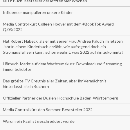
NEU: Buch-Bestseller der letzten vier Wochen
Influencer manipulieren unsere Kinder
Media Control kürt Colleen Hoover mit dem #BookTok Award
Q.03/2022
Hat Robert Habeck, als er mit seiner Frau Andrea Paluch im letzten
Jahr in einem Kinderbuch erzählt, wie aufregend doch ein
Stromausfall sein kann, schon geahnt, was 2022 auf ihn zukommt??
Hörbuch-Markt auf dem Wachtumskurs: Download und Streaming
immer beliebter
Das größte TV-Ereignis aller Zeiten, aber ihr Vermächtnis
hinterlässt sie in Büchern
Offizieller Partner der Dualen-Hochschule Baden-Württemberg
Media Control kürt den Sommer-Beststeller 2022
Warum ein Pazifist geschreddert wurde