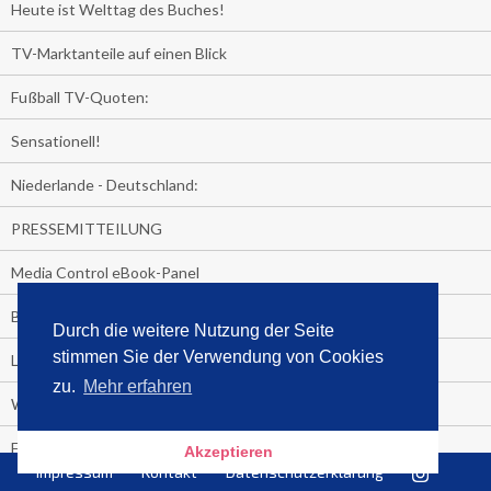
Heute ist Welttag des Buches!
TV-Marktanteile auf einen Blick
Fußball TV-Quoten:
Sensationell!
Niederlande - Deutschland:
PRESSEMITTEILUNG
Media Control eBook-Panel
BIATHLON-WM im TV
Durch die weitere Nutzung der Seite
stimmen Sie der Verwendung von Cookies
Lagerfelds N°5
zu.
Mehr erfahren
Wer schaut täglich fast sieben Stunden Fernsehen?
Es Pilchert allerorten
Akzeptieren
Impressum
Kontakt
Datenschutzerklärung