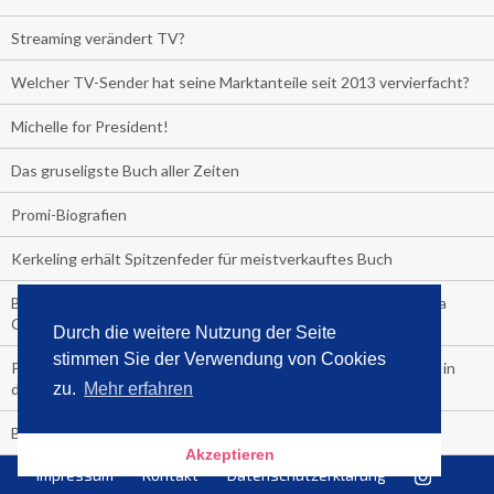
Streaming verändert TV?
Welcher TV-Sender hat seine Marktanteile seit 2013 vervierfacht?
Michelle for President!
Das gruseligste Buch aller Zeiten
Promi-Biografien
Kerkeling erhält Spitzenfeder für meistverkauftes Buch
Börsenverein und MVB verlängern vorzeitig Verträge mit Media
Control bis 2024
Durch die weitere Nutzung der Seite
stimmen Sie der Verwendung von Cookies
PocketBook, Ceebo und Umbreit bringen Hörbuch-Downloads in
die Cloud
zu.
Mehr erfahren
Bella Bella
Akzeptieren
Impressum
Kontakt
Datenschutzerklärung
#1-Bestseller: "Das ist Alpha!" von Kollegah