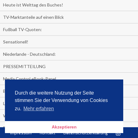
Heute ist Welttag des Buches!
TV-Marktanteile auf einen Blick
Fußball TV-Quoten:
Sensationell!
Niederlande - Deutschland:
PRESSEMITTEILUNG
Media Control eBook-Panel
BIATHLON-WM im TV
Durch die weitere Nutzung der Seite
stimmen Sie der Verwendung von Cookies
Lagerfelds N°5
zu.
Mehr erfahren
Wer schaut täglich fast sieben Stunden Fernsehen?
Akzeptieren
Es Pilchert allerorten
Impressum
Kontakt
Datenschutzerklärung