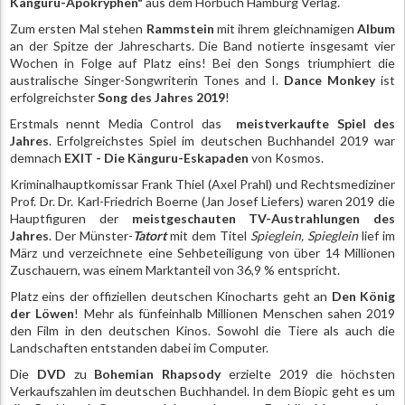
Känguru-Apokryphen"
aus dem Hörbuch Hamburg Verlag.
Zum ersten Mal stehen
Rammstein
mit ihrem gleichnamigen
Album
an der Spitze der Jahrescharts. Die Band notierte insgesamt vier
Wochen in Folge auf Platz eins! Bei den Songs triumphiert die
australische Singer-Songwriterin Tones and I.
Dance Monkey
ist
erfolgreichster
Song des Jahres
2019
!
Erstmals nennt Media Control das
meistverkaufte Spiel
des
Jahres
. Erfolgreichstes Spiel im deutschen Buchhandel 2019 war
demnach
EXIT - Die Känguru-Eskapaden
von Kosmos.
Kriminalhauptkomissar Frank Thiel (Axel Prahl) und Rechtsmediziner
Prof. Dr. Dr. Karl-Friedrich Boerne (Jan Josef Liefers) waren 2019 die
Hauptfiguren der
meistgeschauten TV-Austrahlungen
des
Jahres
. Der Münster-
Tatort
mit dem Titel
Spieglein, Spieglein
lief im
März und verzeichnete eine Sehbeteiligung von über 14 Millionen
Zuschauern, was einem Marktanteil von 36,9 % entspricht.
Platz eins der offiziellen deutschen Kinocharts geht an
Den König
der Löwen
! Mehr als fünfeinhalb Millionen Menschen sahen 2019
den Film in den deutschen Kinos. Sowohl die Tiere als auch die
Landschaften entstanden dabei im Computer.
Die
DVD
zu
Bohemian Rhapsody
erzielte 2019 die höchsten
Verkaufszahlen im deutschen Buchhandel. In dem Biopic geht es um