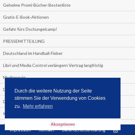
Geheime Promi-Bücher-Bestenliste
Gratis-E-Book-Aktionen
Gefahr fürs Dschungelcamp!
PRESSEMITTEILUNG
Deutschland im Handball-Fieber
Libri und Media Control verlängern Vertrag langfristig
Medienquiz:
Deutschlands Jahrescharts 2018
Durch die weitere Nutzung der Seite
stimmen Sie der Verwendung von Cookies
Die TV-Quotenkönige 2018
zu.
Mehr erfahren
KNV und Media Control verlängern vorzeitig Zusammenarbeit
Akzeptieren
STRENG VERTRAULICH
Impressum
Kontakt
Datenschutzerklärung