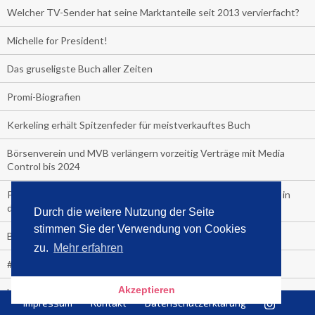
Welcher TV-Sender hat seine Marktanteile seit 2013 vervierfacht?
Michelle for President!
Das gruseligste Buch aller Zeiten
Promi-Biografien
Kerkeling erhält Spitzenfeder für meistverkauftes Buch
Börsenverein und MVB verlängern vorzeitig Verträge mit Media
Control bis 2024
PocketBook, Ceebo und Umbreit bringen Hörbuch-Downloads in
die Cloud
Durch die weitere Nutzung der Seite
stimmen Sie der Verwendung von Cookies
Bella Bella
zu.
Mehr erfahren
#1-Bestseller: "Das ist Alpha!" von Kollegah
Akzeptieren
Hammer! "Fear: Trump in the White House" (auf Englisch) von
Impressum
Kontakt
Datenschutzerklärung
Watergate-Urgestein