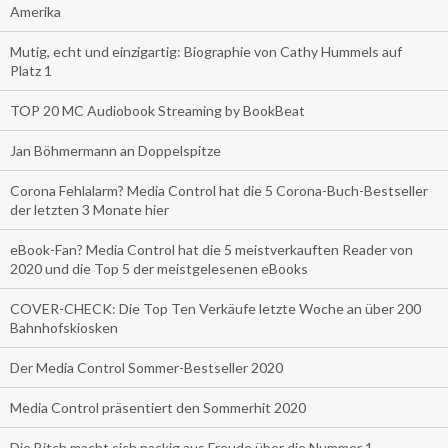
Amerika
Mutig, echt und einzigartig: Biographie von Cathy Hummels auf
Platz 1
TOP 20 MC Audiobook Streaming by BookBeat
Jan Böhmermann an Doppelspitze
Corona Fehlalarm? Media Control hat die 5 Corona-Buch-Bestseller
der letzten 3 Monate hier
eBook-Fan? Media Control hat die 5 meistverkauften Reader von
2020 und die Top 5 der meistgelesenen eBooks
COVER-CHECK: Die Top Ten Verkäufe letzte Woche an über 200
Bahnhofskiosken
Der Media Control Sommer-Bestseller 2020
Media Control präsentiert den Sommerhit 2020
Die Bitch macht sich nackig aus Freude über die Nummer 1