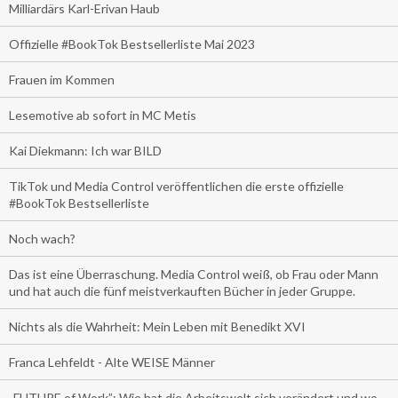
Milliardärs Karl-Erivan Haub
Offizielle #BookTok Bestsellerliste Mai 2023
Frauen im Kommen
Lesemotive ab sofort in MC Metis
Kai Diekmann: Ich war BILD
TikTok und Media Control veröffentlichen die erste offizielle
#BookTok Bestsellerliste
Noch wach?
Das ist eine Überraschung. Media Control weiß, ob Frau oder Mann
und hat auch die fünf meistverkauften Bücher in jeder Gruppe.
Nichts als die Wahrheit: Mein Leben mit Benedikt XVI
Franca Lehfeldt - Alte WEISE Männer
„FUTURE of Work”: Wie hat die Arbeitswelt sich verändert und wo