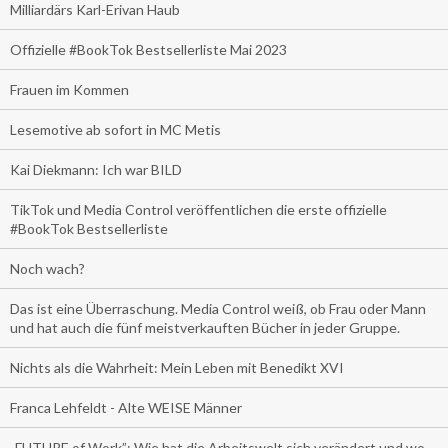
Milliardärs Karl-Erivan Haub
Offizielle #BookTok Bestsellerliste Mai 2023
Frauen im Kommen
Lesemotive ab sofort in MC Metis
Kai Diekmann: Ich war BILD
TikTok und Media Control veröffentlichen die erste offizielle
#BookTok Bestsellerliste
Noch wach?
Das ist eine Überraschung. Media Control weiß, ob Frau oder Mann
und hat auch die fünf meistverkauften Bücher in jeder Gruppe.
Nichts als die Wahrheit: Mein Leben mit Benedikt XVI
Franca Lehfeldt - Alte WEISE Männer
„FUTURE of Work”: Wie hat die Arbeitswelt sich verändert und wo