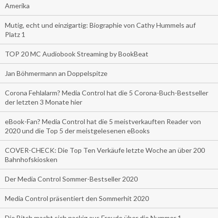
Amerika
Mutig, echt und einzigartig: Biographie von Cathy Hummels auf
Platz 1
TOP 20 MC Audiobook Streaming by BookBeat
Jan Böhmermann an Doppelspitze
Corona Fehlalarm? Media Control hat die 5 Corona-Buch-Bestseller
der letzten 3 Monate hier
eBook-Fan? Media Control hat die 5 meistverkauften Reader von
2020 und die Top 5 der meistgelesenen eBooks
COVER-CHECK: Die Top Ten Verkäufe letzte Woche an über 200
Bahnhofskiosken
Der Media Control Sommer-Bestseller 2020
Media Control präsentiert den Sommerhit 2020
Die Bitch macht sich nackig aus Freude über die Nummer 1