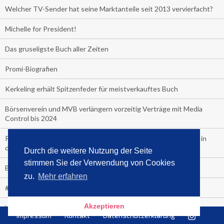
Welcher TV-Sender hat seine Marktanteile seit 2013 vervierfacht?
Michelle for President!
Das gruseligste Buch aller Zeiten
Promi-Biografien
Kerkeling erhält Spitzenfeder für meistverkauftes Buch
Börsenverein und MVB verlängern vorzeitig Verträge mit Media
Control bis 2024
PocketBook, Ceebo und Umbreit bringen Hörbuch-Downloads in
die Cloud
Durch die weitere Nutzung der Seite
stimmen Sie der Verwendung von Cookies
Bella Bella
zu.
Mehr erfahren
#1-Bestseller: "Das ist Alpha!" von Kollegah
Akzeptieren
Hammer! "Fear: Trump in the White House" (auf Englisch) von
Impressum
Kontakt
Datenschutzerklärung
Watergate-Urgestein