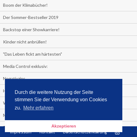
Boom der Klimabücher!
Der Sommer-Bestseller 2019
Backstop einer Showkarriere!
Kinder nicht anbrüllen!
"Das Leben fickt am härtesten"
Media Control exklusiv:
Negativzins
Heute ist Tag des Malbuchs
Durch die weitere Nutzung der Seite
stimmen Sie der Verwendung von Cookies
Welches Auto fahren Sie?
zu.
Mehr erfahren
Media Control ermittelt: Das ist der Sommerhit 2019
Akzeptieren
Rammstein, "Tatort" und ein Känguru an der Spitze
Impressum
Kontakt
Datenschutzerklärung