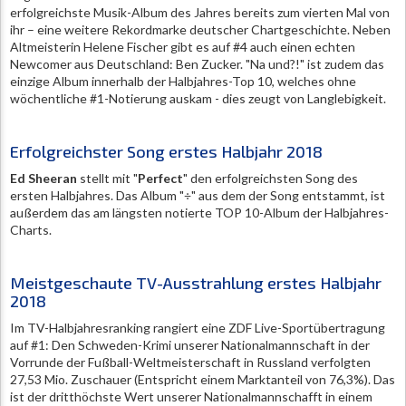
erfolgreichste Musik-Album des Jahres bereits zum vierten Mal von
ihr – eine weitere Rekordmarke deutscher Chartgeschichte. Neben
Altmeisterin Helene Fischer gibt es auf #4 auch einen echten
Newcomer aus Deutschland: Ben Zucker. "Na und?!" ist zudem das
einzige Album innerhalb der Halbjahres-Top 10, welches ohne
wöchentliche #1-Notierung auskam - dies zeugt von Langlebigkeit.
Erfolgreichster Song erstes Halbjahr 2018
Ed Sheeran
stellt mit "
Perfect
" den erfolgreichsten Song des
ersten Halbjahres. Das Album "÷" aus dem der Song entstammt, ist
außerdem das am längsten notierte TOP 10-Album der Halbjahres-
Charts.
Meistgeschaute TV-Ausstrahlung erstes Halbjahr
2018
Im TV-Halbjahresranking rangiert eine ZDF Live-Sportübertragung
auf #1: Den Schweden-Krimi unserer Nationalmannschaft in der
Vorrunde der Fußball-Weltmeisterschaft in Russland verfolgten
27,53 Mio. Zuschauer (Entspricht einem Marktanteil von 76,3%). Das
ist der dritthöchste Wert unserer Nationalmannschafft in einem