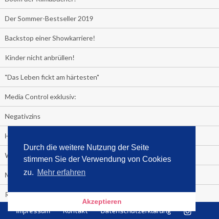
Der Sommer-Bestseller 2019
Backstop einer Showkarriere!
Kinder nicht anbrüllen!
"Das Leben fickt am härtesten"
Media Control exklusiv:
Negativzins
Heute ist Tag des Malbuchs
Durch die weitere Nutzung der Seite
Welches Auto fahren Sie?
stimmen Sie der Verwendung von Cookies
zu.
Mehr erfahren
Media Control ermittelt: Das ist der Sommerhit 2019
Rammstein, "Tatort" und ein Känguru an der Spitze
Akzeptieren
Impressum
Kontakt
Datenschutzerklärung
Die Promi-Bestseller 1. Halbjahr 2019