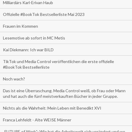
Milliardärs Karl-Erivan Haub
Offizielle #BookTok Bestsellerliste Mai 2023
Frauen im Kommen
Lesemotive ab sofort in MC Metis
Kai Diekmann: Ich war BILD
TikTok und Media Control veröffentlichen die erste offizielle
#BookTok Bestsellerliste
Noch wach?
Das ist eine Überraschung. Media Control weiß, ob Frau oder Mann
und hat auch die fünf meistverkauften Bücher in jeder Gruppe.
Nichts als die Wahrheit: Mein Leben mit Benedikt XVI
Franca Lehfeldt - Alte WEISE Männer
„FUTURE of Work”: Wie hat die Arbeitswelt sich verändert und wo