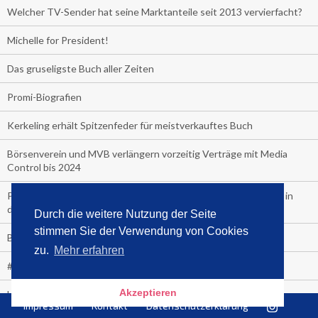
Welcher TV-Sender hat seine Marktanteile seit 2013 vervierfacht?
Michelle for President!
Das gruseligste Buch aller Zeiten
Promi-Biografien
Kerkeling erhält Spitzenfeder für meistverkauftes Buch
Börsenverein und MVB verlängern vorzeitig Verträge mit Media
Control bis 2024
PocketBook, Ceebo und Umbreit bringen Hörbuch-Downloads in
die Cloud
Durch die weitere Nutzung der Seite
stimmen Sie der Verwendung von Cookies
Bella Bella
zu.
Mehr erfahren
#1-Bestseller: "Das ist Alpha!" von Kollegah
Akzeptieren
Hammer! "Fear: Trump in the White House" (auf Englisch) von
Impressum
Kontakt
Datenschutzerklärung
Watergate-Urgestein