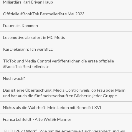
Milliardärs Karl-Erivan Haub
Offizielle #BookTok Bestsellerliste Mai 2023
Frauen im Kommen
Lesemotive ab sofort in MC Metis
Kai Diekmann: Ich war BILD
TikTok und Media Control veröffentlichen die erste offizielle
#BookTok Bestsellerliste
Noch wach?
Das ist eine Überraschung. Media Control weiß, ob Frau oder Mann
und hat auch die fünf meistverkauften Bücher in jeder Gruppe.
Nichts als die Wahrheit: Mein Leben mit Benedikt XVI
Franca Lehfeldt - Alte WEISE Männer
„FUTURE of Work”: Wie hat die Arbeitswelt sich verändert und wo