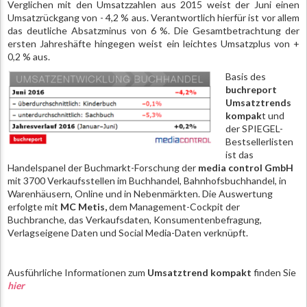
Verglichen mit den Umsatzzahlen aus 2015 weist der Juni einen
Umsatzrückgang von - 4,2 % aus. Verantwortlich hierfür ist vor allem
das deutliche Absatzminus von 6 %. Die Gesamtbetrachtung der
ersten Jahreshäfte hingegen weist ein leichtes Umsatzplus von +
0,2 % aus.
Basis des
buchreport
Umsatztrends
kompak
t und
der SPIEGEL-
Bestsellerlisten
ist das
Handelspanel der Buchmarkt-Forschung der
media control GmbH
mit 3700 Verkaufsstellen im Buchhandel, Bahnhofsbuchhandel, in
Warenhäusern, Online und in Nebenmärkten. Die Auswertung
erfolgte mit
MC Metis,
dem Management-Cockpit der
Buchbranche, das Verkaufsdaten, Konsumentenbefragung,
Verlagseigene Daten und Social Media-Daten verknüpft.
Ausführliche Informationen zum
Umsatztrend kompakt
finden Sie
hier