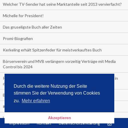
Welcher TV-Sender hat seine Marktanteile seit 2013 vervierfacht?
Michelle for President!
Das gruseligste Buch aller Zeiten
Promi-Biografien
Kerkeling erhält Spitzenfeder für meistverkauftes Buch
Börsenverein und MVB verlängern vorzeitig Verträge mit Media
Control bis 2024
PocketBook, Ceebo und Umbreit bringen Hörbuch-Downloads in
die Cloud
Durch die weitere Nutzung der Seite
stimmen Sie der Verwendung von Cookies
Bella Bella
zu.
Mehr erfahren
#1-Bestseller: "Das ist Alpha!" von Kollegah
Hammer! "Fear: Trump in the White House" (auf Englisch) von
Akzeptieren
Impressum
Kontakt
Datenschutzerklärung
Watergate-Urgestein