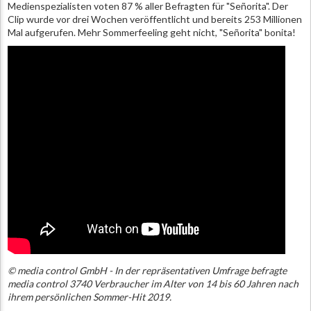
Medienspezialisten voten 87 % aller Befragten für "Señorita". Der
Clip wurde vor drei Wochen veröffentlicht und bereits 253 Millionen
Mal aufgerufen. Mehr Sommerfeeling geht nicht, "Señorita" bonita!
© media control GmbH - In der repräsentativen Umfrage befragte
media control 3740 Verbraucher im Alter von 14 bis 60 Jahren nach
ihrem persönlichen Sommer-Hit 2019.