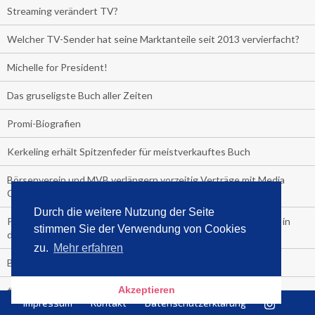
Streaming verändert TV?
Welcher TV-Sender hat seine Marktanteile seit 2013 vervierfacht?
Michelle for President!
Das gruseligste Buch aller Zeiten
Promi-Biografien
Kerkeling erhält Spitzenfeder für meistverkauftes Buch
Börsenverein und MVB verlängern vorzeitig Verträge mit Media
Control bis 2024
Durch die weitere Nutzung der Seite
PocketBook, Ceebo und Umbreit bringen Hörbuch-Downloads in
stimmen Sie der Verwendung von Cookies
die Cloud
zu.
Mehr erfahren
Bella Bella
Akzeptieren
#1-Bestseller: "Das ist Alpha!" von Kollegah
Impressum
Kontakt
Datenschutzerklärung