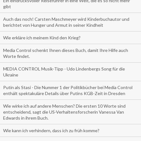
Ein eindrucksvoller Reiseführer in eine Welt, die es so nicht mehr
gibt
Auch das noch! Carsten Maschmeyer wird Kinderbuchautor und
berichtet von Hunger und Armut in seiner Kindheit
Wie erkläre ich meinem Kind den Krieg?
Media Control schenkt Ihnen dieses Buch, damit Ihre Hilfe auch
Worte findet.
MEDIA CONTROL Musik-Tipp - Udo Lindenbergs Song für die
Ukraine
Putin als Stasi - Die Nummer 1 der Politikbücher bei Media Control
enthält spektakuläre Details über Putins KGB-Zeit in Dresden
Wie wirke ich auf andere Menschen? Die ersten 10 Worte sind
entscheidend, sagt die US-Verhaltensforscherin Vanessa Van
Edwards in ihrem Buch.
Wie kann ich verhindern, dass ich zu früh komme?