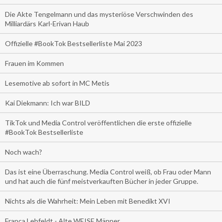
Die Akte Tengelmann und das mysteriöse Verschwinden des
Milliardärs Karl-Erivan Haub
Offizielle #BookTok Bestsellerliste Mai 2023
Frauen im Kommen
Lesemotive ab sofort in MC Metis
Kai Diekmann: Ich war BILD
TikTok und Media Control veröffentlichen die erste offizielle
#BookTok Bestsellerliste
Noch wach?
Das ist eine Überraschung. Media Control weiß, ob Frau oder Mann
und hat auch die fünf meistverkauften Bücher in jeder Gruppe.
Nichts als die Wahrheit: Mein Leben mit Benedikt XVI
Franca Lehfeldt - Alte WEISE Männer