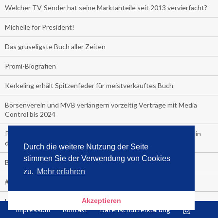
Welcher TV-Sender hat seine Marktanteile seit 2013 vervierfacht?
Michelle for President!
Das gruseligste Buch aller Zeiten
Promi-Biografien
Kerkeling erhält Spitzenfeder für meistverkauftes Buch
Börsenverein und MVB verlängern vorzeitig Verträge mit Media
Control bis 2024
PocketBook, Ceebo und Umbreit bringen Hörbuch-Downloads in
die Cloud
Durch die weitere Nutzung der Seite
stimmen Sie der Verwendung von Cookies
Bella Bella
zu.
Mehr erfahren
#1-Bestseller: "Das ist Alpha!" von Kollegah
Akzeptieren
Hammer! "Fear: Trump in the White House" (auf Englisch) von
Impressum
Kontakt
Datenschutzerklärung
Watergate-Urgestein