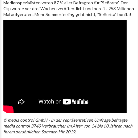
Medienspezialisten voten 87 % aller Befragten für "Señorita". Der
Clip wurde vor drei Wochen veröffentlicht und bereits 253 Millionen
Mal aufgerufen. Mehr Sommerfeeling geht nicht, "Señorita" bonita!
© media control GmbH - In der repräsentativen Umfrage befragte
media control 3740 Verbraucher im Alter von 14 bis 60 Jahren nach
ihrem persönlichen Sommer-Hit 2019.