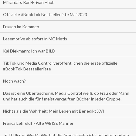
Milliardärs Karl-Erivan Haub
Offizielle #BookTok Bestsellerliste Mai 2023
Frauen im Kommen
Lesemotive ab sofort in MC Metis
Kai Diekmann: Ich war BILD
TikTok und Media Control veröffentlichen die erste offizielle
#BookTok Bestsellerliste
Noch wach?
Das ist eine Überraschung. Media Control weiß, ob Frau oder Mann
und hat auch die fünf meistverkauften Bücher in jeder Gruppe.
Nichts als die Wahrheit: Mein Leben mit Benedikt XVI
Franca Lehfeldt - Alte WEISE Männer
„FUTURE of Work”: Wie hat die Arbeitswelt sich verändert und wo