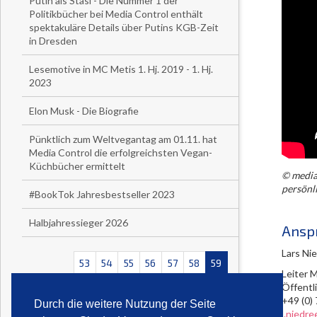
Putin als Stasi - Die Nummer 1 der
Politikbücher bei Media Control enthält
spektakuläre Details über Putins KGB-Zeit
in Dresden
Lesemotive in MC Metis 1. Hj. 2019 - 1. Hj.
2023
Elon Musk - Die Biografie
Pünktlich zum Weltvegantag am 01.11. hat
Media Control die erfolgreichsten Vegan-
Küchbücher ermittelt
© media
persönl
#BookTok Jahresbestseller 2023
Halbjahressieger 2026
Ansp
Lars Ni
53
54
55
56
57
58
59
Leiter 
Öffentl
<<
<
+49 (
Durch die weitere Nutzung der Seite
l.niedr