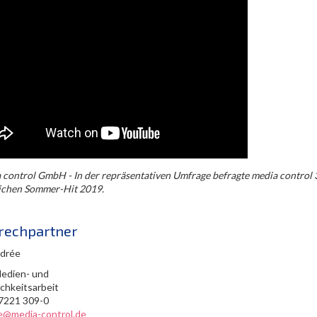
 control GmbH - In der repräsentativen Umfrage befragte media control 
ichen Sommer-Hit 2019.
rechpartner
edrée
Medien- und
ichkeitsarbeit
0) 7221 309-0
ee@media-control.de