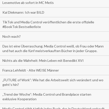
Lesemotive ab sofort in MC Metis
Kai Diekmann: Ich war BILD
TikTok und Media Control veröffentlichen die erste offizielle
#BookTok Bestsellerliste
Noch wach?
Das ist eine Überraschung. Media Control weiß, ob Frau oder Mann
und hat auch die fünf meistverkauften Bücher in jeder Gruppe.
Nichts als die Wahrheit: Mein Leben mit Benedikt XVI
Franca Lehfeldt - Alte WEISE Männer
„FUTURE of Work”: Wie hat die Arbeitswelt sich verändert und wo
geht’s hin?
„Trend der Woche“: Media Control und Brandplace starten
exklusive Kooperation
Media Control zählt täglich jedes Buch, das in Deutschland verkauft