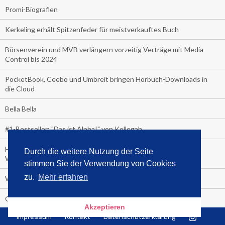
Promi-Biografien
Kerkeling erhält Spitzenfeder für meistverkauftes Buch
Börsenverein und MVB verlängern vorzeitig Verträge mit Media
Control bis 2024
PocketBook, Ceebo und Umbreit bringen Hörbuch-Downloads in
die Cloud
Bella Bella
#1-Bestseller: "Das ist Alpha!" von Kollegah
Hammer! "Fear: Trump in the White House" (auf Englisch) von
Durch die weitere Nutzung der Seite
Watergate-Urgestein
stimmen Sie der Verwendung von Cookies
zu.
Mehr erfahren
Wie alt sind die TV-Zuschauer
Geisterfahrer auf Überholspur
Akzeptieren
Impressum
Kontakt
Datenschutzerklärung
Gegen Einsamkeit: Single-Haushalte schauen täglich fast 6