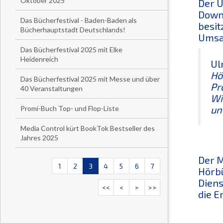
Oktober 2025
Der U
Downl
Das Bücherfestival - Baden-Baden als
besit
Bücherhauptstadt Deutschlands!
Umsa
Das Bücherfestival 2025 mit Elke
Heidenreich
Ul
Hö
Das Bücherfestival 2025 mit Messe und über
Pr
40 Veranstaltungen
Wi
un
Promi-Buch Top- und Flop-Liste
Media Control kürt BookTok Bestseller des
Jahres 2025
Der M
1
2
3
4
5
6
7
Hörbü
Diens
<<
<
>
>>
die E