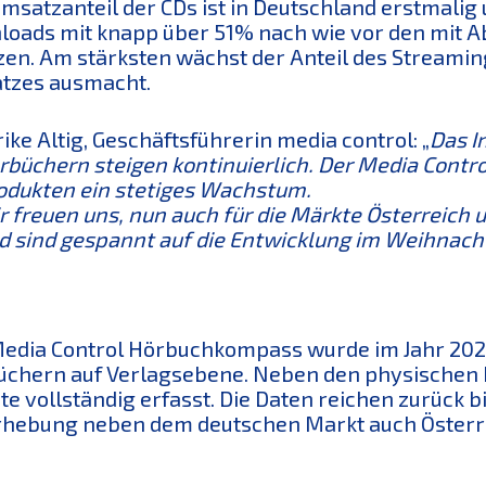
msatzanteil der CDs ist in Deutschland erstmali
oads mit knapp über 51% nach wie vor den mit 
zen. Am stärksten wächst der Anteil des Streami
tzes ausmacht.
rike Altig, Geschäftsführerin media control: „
Das I
rbüchern steigen kontinuierlich. Der Media Contro
odukten ein stetiges Wachstum.
r freuen uns, nun auch für die Märkte Österreich 
d sind gespannt auf die Entwicklung im Weihnach
edia Control Hörbuchkompass wurde im Jahr 2021
chern auf Verlagsebene. Neben den physischen P
te vollständig erfasst. Die Daten reichen zurück bi
rhebung neben dem deutschen Markt auch Österr