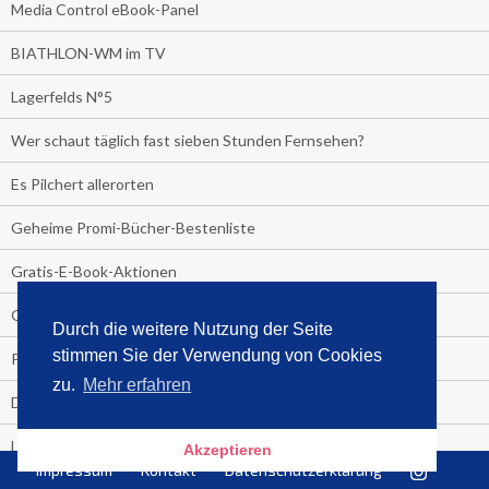
Media Control eBook-Panel
BIATHLON-WM im TV
Lagerfelds N°5
Wer schaut täglich fast sieben Stunden Fernsehen?
Es Pilchert allerorten
Geheime Promi-Bücher-Bestenliste
Gratis-E-Book-Aktionen
Gefahr fürs Dschungelcamp!
Durch die weitere Nutzung der Seite
stimmen Sie der Verwendung von Cookies
PRESSEMITTEILUNG
zu.
Mehr erfahren
Deutschland im Handball-Fieber
Libri und Media Control verlängern Vertrag langfristig
Akzeptieren
Impressum
Kontakt
Datenschutzerklärung