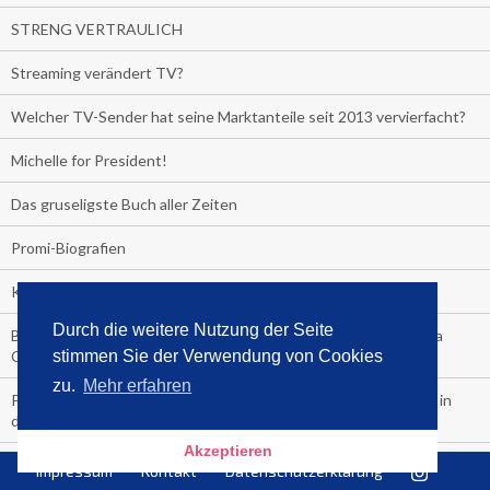
STRENG VERTRAULICH
Streaming verändert TV?
Welcher TV-Sender hat seine Marktanteile seit 2013 vervierfacht?
Michelle for President!
Das gruseligste Buch aller Zeiten
Promi-Biografien
Kerkeling erhält Spitzenfeder für meistverkauftes Buch
Durch die weitere Nutzung der Seite
Börsenverein und MVB verlängern vorzeitig Verträge mit Media
stimmen Sie der Verwendung von Cookies
Control bis 2024
zu.
Mehr erfahren
PocketBook, Ceebo und Umbreit bringen Hörbuch-Downloads in
die Cloud
Akzeptieren
Bella Bella
Impressum
Kontakt
Datenschutzerklärung