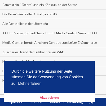
Rammstein, "Tatort" und ein Känguru an der Spitze
Die Promi-Bestseller 1. Halbjahr 2019
Alle Bestseller in der Übersicht
+++++ Media Control News +++++ Media Control News +++++
Media Control beruft Arnd von Conrady zum Leiter E-Commerce
Zuschauer-Trend der Fußball Frauen WM:
Heute wäre sie 90 Jahre alt geworden.
Das beliebteste Tatort-Duo ist?
Durch die weitere Nutzung der Seite
stimmen Sie der Verwendung von Cookies
Media Control: Friday-Greta
zu.
Mehr erfahren
"Viva la Vagina!" oder "Kamasutra Workout":
Akzeptieren
Senna Gammour erhält Spitzenfeder für meistverkauftes Buch
Impressum
Kontakt
Datenschutzerklärung