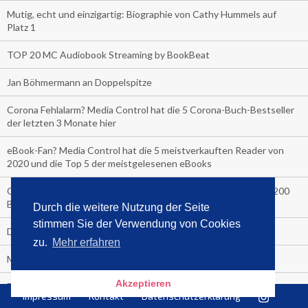
Mutig, echt und einzigartig: Biographie von Cathy Hummels auf
Platz 1
TOP 20 MC Audiobook Streaming by BookBeat
Jan Böhmermann an Doppelspitze
Corona Fehlalarm? Media Control hat die 5 Corona-Buch-Bestseller
der letzten 3 Monate hier
eBook-Fan? Media Control hat die 5 meistverkauften Reader von
2020 und die Top 5 der meistgelesenen eBooks
COVER-CHECK: Die Top Ten Verkäufe letzte Woche an über 200
Bahnhofskiosken
Durch die weitere Nutzung der Seite
stimmen Sie der Verwendung von Cookies
Der Media Control Sommer-Bestseller 2020
zu.
Mehr erfahren
Media Control präsentiert den Sommerhit 2020
Akzeptieren
Die Bitch macht sich nackig aus Freude über die Nummer 1
Impressum
Kontakt
Datenschutzerklärung