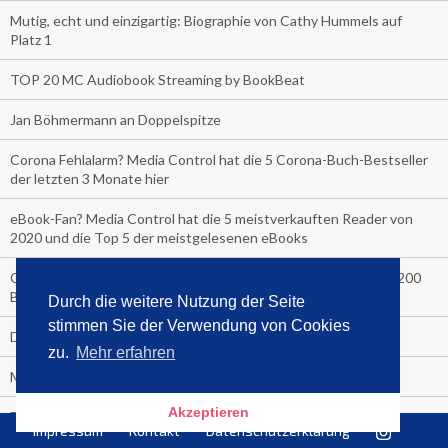
Mutig, echt und einzigartig: Biographie von Cathy Hummels auf
Platz 1
TOP 20 MC Audiobook Streaming by BookBeat
Jan Böhmermann an Doppelspitze
Corona Fehlalarm? Media Control hat die 5 Corona-Buch-Bestseller
der letzten 3 Monate hier
eBook-Fan? Media Control hat die 5 meistverkauften Reader von
2020 und die Top 5 der meistgelesenen eBooks
COVER-CHECK: Die Top Ten Verkäufe letzte Woche an über 200
Bahnhofskiosken
Durch die weitere Nutzung der Seite
stimmen Sie der Verwendung von Cookies
Der Media Control Sommer-Bestseller 2020
zu.
Mehr erfahren
Media Control präsentiert den Sommerhit 2020
Akzeptieren
Die Bitch macht sich nackig aus Freude über die Nummer 1
Impressum
Kontakt
Datenschutzerklärung