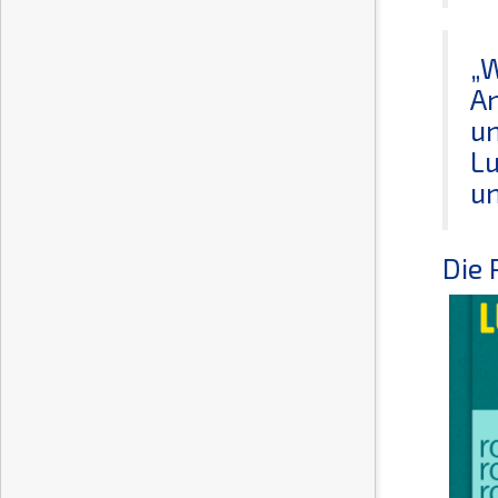
„W
An
un
Lu
un
Die 