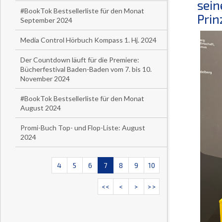
sein
#BookTok Bestsellerliste für den Monat
Prin
September 2024
Media Control Hörbuch Kompass 1. Hj. 2024
Der Countdown läuft für die Premiere:
Bücherfestival Baden-Baden vom 7. bis 10.
November 2024
#BookTok Bestsellerliste für den Monat
August 2024
Promi-Buch Top- und Flop-Liste: August
2024
4
5
6
7
8
9
10
<<
<
>
>>