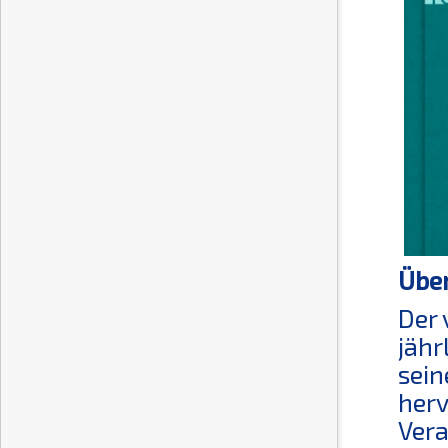
Über
Der 
jähr
sein
herv
Vera