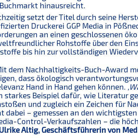
Buchmarkt hinausreicht.
chzeitig setzt der Titel durch seine Her
ifizierten Druckerei GGP Media in Pößnec
rderungen an einen geschlossenen ökol
ltfreundlicher Rohstoffe über den Eins
stoffe bis hin zur vollständigen Wieder
it dem Nachhaltigkeits-Buch-Award möc
igen, dass ökologisch verantwortungsvo
levanz Hand in Hand gehen können.
‚W
n starkes Beispiel dafür, wie Literatur 
stoßen und zugleich ein Zeichen für Na
t dabei – gemessen an den wichtigsten 
dia-Control-Verkaufszahlen – die höchs
Ulrike Altig, Geschäftsführerin von Med