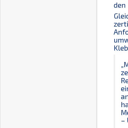
den 
Glei
zert
Anfo
umwe
Kleb
„M
ze
Re
ei
an
ha
Me
–