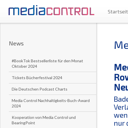
Startsei
Me
News
#BookTok Bestsellerliste für den Monat
Med
Oktober 2024
Row
Tickets Bücherfestival 2024
Ne
Die Deutschen Podcast Charts
Bade
Media Control Nachhaltigkeits-Buch-Award
Verl
2024
wenn
Kooperation von Media Control und
nur 
BearingPoint