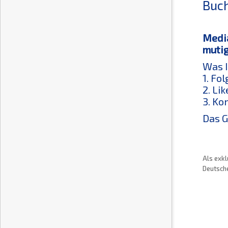
Buch
Media
mutig
Was I
1. Fo
2. Li
3. Ko
Das G
Als exkl
Deutsche