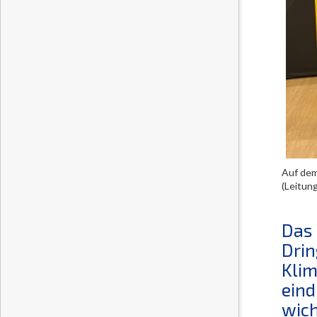
Auf dem 
(Leitun
Das 
Drin
Klim
eind
wich