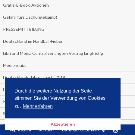
Gratis-E-Book-Aktionen
Gefahr fürs Dschungelcamp!
PRESSEMITTEILUNG
Deutschland im Handball-Fieber
Libri und Media Control verlängern Vertrag langfristig
Medienquiz:
Deutschlands Jahrescharts 2018
Die TV-Quotenkönige 2018
Durch die weitere Nutzung der Seite
stimmen Sie der Verwendung von Cookies
KNV und Media Control verlängern vorzeitig Zusammenarbeit
zu.
Mehr erfahren
STRENG VERTRAULICH
Akzeptieren
Streaming verändert TV?
Impressum
Kontakt
Datenschutzerklärung