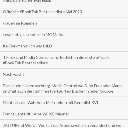
Milliardärs Karl-Erivan Haub
Offizielle #BookTok Bestsellerliste Mai 2023
Frauen im Kommen
Lesemotive ab sofort in MC Metis
Kai Diekmann: Ich war BILD
TikTok und Media Control veröffentlichen die erste offizielle
#BookTok Bestsellerliste
Noch wach?
Das ist eine Überraschung. Media Control weiß, ob Frau oder Mann
und hat auch die fünf meistverkauften Bücher in jeder Gruppe.
Nichts als die Wahrheit: Mein Leben mit Benedikt XVI
Franca Lehfeldt - Alte WEISE Männer
„FUTURE of Work”: Wie hat die Arbeitswelt sich verändert und wo