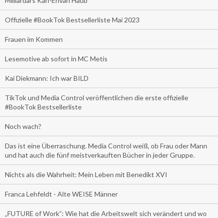
Milliardärs Karl-Erivan Haub
Offizielle #BookTok Bestsellerliste Mai 2023
Frauen im Kommen
Lesemotive ab sofort in MC Metis
Kai Diekmann: Ich war BILD
TikTok und Media Control veröffentlichen die erste offizielle
#BookTok Bestsellerliste
Noch wach?
Das ist eine Überraschung. Media Control weiß, ob Frau oder Mann
und hat auch die fünf meistverkauften Bücher in jeder Gruppe.
Nichts als die Wahrheit: Mein Leben mit Benedikt XVI
Franca Lehfeldt - Alte WEISE Männer
„FUTURE of Work”: Wie hat die Arbeitswelt sich verändert und wo