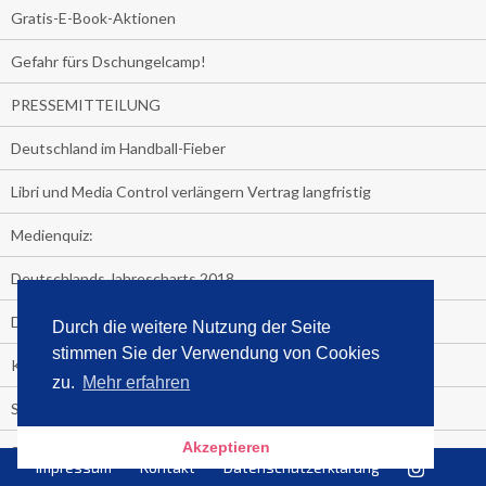
Gratis-E-Book-Aktionen
Gefahr fürs Dschungelcamp!
PRESSEMITTEILUNG
Deutschland im Handball-Fieber
Libri und Media Control verlängern Vertrag langfristig
Medienquiz:
Deutschlands Jahrescharts 2018
Die TV-Quotenkönige 2018
Durch die weitere Nutzung der Seite
stimmen Sie der Verwendung von Cookies
KNV und Media Control verlängern vorzeitig Zusammenarbeit
zu.
Mehr erfahren
STRENG VERTRAULICH
Akzeptieren
Streaming verändert TV?
Impressum
Kontakt
Datenschutzerklärung