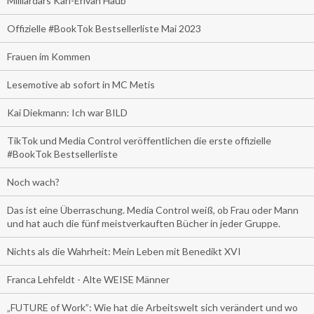
Milliardärs Karl-Erivan Haub
Offizielle #BookTok Bestsellerliste Mai 2023
Frauen im Kommen
Lesemotive ab sofort in MC Metis
Kai Diekmann: Ich war BILD
TikTok und Media Control veröffentlichen die erste offizielle
#BookTok Bestsellerliste
Noch wach?
Das ist eine Überraschung. Media Control weiß, ob Frau oder Mann
und hat auch die fünf meistverkauften Bücher in jeder Gruppe.
Nichts als die Wahrheit: Mein Leben mit Benedikt XVI
Franca Lehfeldt - Alte WEISE Männer
„FUTURE of Work”: Wie hat die Arbeitswelt sich verändert und wo