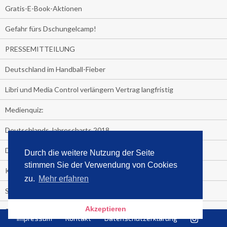
Gratis-E-Book-Aktionen
Gefahr fürs Dschungelcamp!
PRESSEMITTEILUNG
Deutschland im Handball-Fieber
Libri und Media Control verlängern Vertrag langfristig
Medienquiz:
Deutschlands Jahrescharts 2018
Die TV-Quotenkönige 2018
Durch die weitere Nutzung der Seite
stimmen Sie der Verwendung von Cookies
KNV und Media Control verlängern vorzeitig Zusammenarbeit
zu.
Mehr erfahren
STRENG VERTRAULICH
Akzeptieren
Streaming verändert TV?
Impressum
Kontakt
Datenschutzerklärung