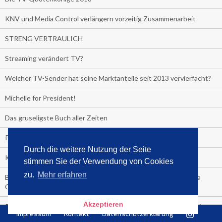
KNV und Media Control verlängern vorzeitig Zusammenarbeit
STRENG VERTRAULICH
Streaming verändert TV?
Welcher TV-Sender hat seine Marktanteile seit 2013 vervierfacht?
Michelle for President!
Das gruseligste Buch aller Zeiten
Promi-Biografien
Durch die weitere Nutzung der Seite
Kerkeling erhält Spitzenfeder für meistverkauftes Buch
stimmen Sie der Verwendung von Cookies
zu.
Mehr erfahren
Börsenverein und MVB verlängern vorzeitig Verträge mit Media
Control bis 2024
Akzeptieren
PocketBook, Ceebo und Umbreit bringen Hörbuch-Downloads in
Impressum
Kontakt
Datenschutzerklärung
die Cloud