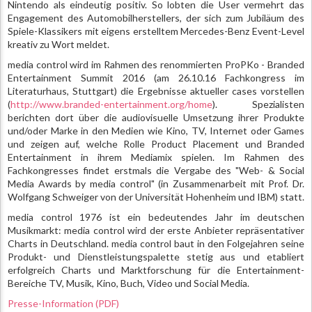
Nintendo als eindeutig positiv. So lobten die User vermehrt das
Engagement des Automobilherstellers, der sich zum Jubiläum des
Spiele-Klassikers mit eigens erstelltem Mercedes-Benz Event-Level
kreativ zu Wort meldet.
media control wird im Rahmen des renommierten ProPKo - Branded
Entertainment Summit 2016 (am 26.10.16 Fachkongress im
Literaturhaus, Stuttgart) die Ergebnisse aktueller cases vorstellen
(
http://www.branded-entertainment.org/home
). Spezialisten
berichten dort über die audiovisuelle Umsetzung ihrer Produkte
und/oder Marke in den Medien wie Kino, TV, Internet oder Games
und zeigen auf, welche Rolle Product Placement und Branded
Entertainment in ihrem Mediamix spielen. Im Rahmen des
Fachkongresses findet erstmals die Vergabe des "Web- & Social
Media Awards by media control" (in Zusammenarbeit mit Prof. Dr.
Wolfgang Schweiger von der Universität Hohenheim und IBM) statt.
media control 1976 ist ein bedeutendes Jahr im deutschen
Musikmarkt: media control wird der erste Anbieter repräsentativer
Charts in Deutschland. media control baut in den Folgejahren seine
Produkt- und Dienstleistungspalette stetig aus und etabliert
erfolgreich Charts und Marktforschung für die Entertainment-
Bereiche TV, Musik, Kino, Buch, Video und Social Media.
Presse-Information (PDF)