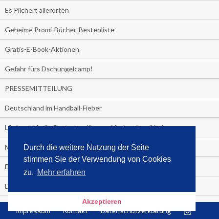
Es Pilchert allerorten
Geheime Promi-Bücher-Bestenliste
Gratis-E-Book-Aktionen
Gefahr fürs Dschungelcamp!
PRESSEMITTEILUNG
Deutschland im Handball-Fieber
Libri und Media Control verlängern Vertrag langfristig
Medienquiz:
Durch die weitere Nutzung der Seite
stimmen Sie der Verwendung von Cookies
Deutschlands Jahrescharts 2018
zu.
Mehr erfahren
Die TV-Quotenkönige 2018
Akzeptieren
KNV und Media Control verlängern vorzeitig Zusammenarbeit
Impressum
Kontakt
Datenschutzerklärung