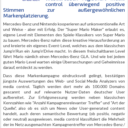
control überwiegend positive
Stimmen zur außergewöhnlichen
Markenplatzierung.
Mercedes-Benz und Nintendo kooperieren auf unkonventionelle Art
und Weise - aber mit Erfolg. Der "Super Mario Maker" erlaubt es,
eigene Level mit Elementen des Spiele-Klassikers von Super Mario
zu bauen. Mercedes-Benz nahm diese kreative Herausforderung an
und kreierte ein eigenes Event-Level, welches aus dem klassischen
Jump'n'Run ein Jump'n'Drive macht. In diesem freischaltbaren Level
fährt Mario nämlich einen Mercedes-Benz GLA. Und wie bei jedem
guten Mario-Level warten einige Überraschungen und Geheimnisse
darauf, entdeckt zu werden.
Dass diese Markenkampagne eindrucksvoll gelingt, bestätigen
jüngste Auswertungen des Web- und Social Media Analyzers von
media control. Täglich werden dort mehr als 100.000 Domains
gescannt und auf relevante Nutzer-Daten deutscher User
aufbereitet. Zur Erfolgsmessung werden neben klassischen
Kennzahlen wie "Anzahl Kampagnenrelevanter Treffer" und "Art der
Quelle", also ob es sich um News oder User-generated content
handelt, auch deren semantische Bewertung (ob positiv, negativ
oder neutral) ausgewiesen. media control klassifiziert die Mehrheit
der im Netz ausgemachten Kampagnentreffer von Mercedes-Benz /