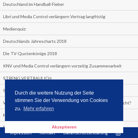
Deutschland im Handball-Fieber
Libri und Media Control verlängern Vertrag langfristig
Medienquiz:
Deutschlands Jahrescharts 2018
Die TV-Quotenkönige 2018
KNV und Media Control verlängern vorzeitig Zusammenarbeit
STRENG VERTRAULICH
Streaming verändert TV?
Durch die weitere Nutzung der Seite
stimmen Sie der Verwendung von Cookies
Welcher TV-Sender hat seine Marktanteile seit 2013 vervierfacht?
zu.
Mehr erfahren
Michelle for President!
Akzeptieren
Das gruseligste Buch aller Zeiten
Impressum
Kontakt
Datenschutzerklärung