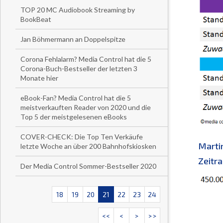
TOP 20 MC Audiobook Streaming by
BookBeat
Jan Böhmermann an Doppelspitze
Corona Fehlalarm? Media Control hat die 5
Corona-Buch-Bestseller der letzten 3
Monate hier
eBook-Fan? Media Control hat die 5
meistverkauften Reader von 2020 und die
Top 5 der meistgelesenen eBooks
COVER-CHECK: Die Top Ten Verkäufe
Marti
letzte Woche an über 200 Bahnhofskiosken
Zeitra
Der Media Control Sommer-Bestseller 2020
18
19
20
21
22
23
24
<<
<
>
>>