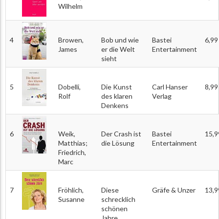
Wilhelm
4
Browen,
Bob und wie
Bastei
6,99
James
er die Welt
Entertainment
sieht
5
Dobelli,
Die Kunst
Carl Hanser
8,99
Rolf
des klaren
Verlag
Denkens
6
Weik,
Der Crash ist
Bastei
15,9
Matthias;
die Lösung
Entertainment
Friedrich,
Marc
7
Fröhlich,
Diese
Gräfe & Unzer
13,9
Susanne
schrecklich
schönen
Jahre