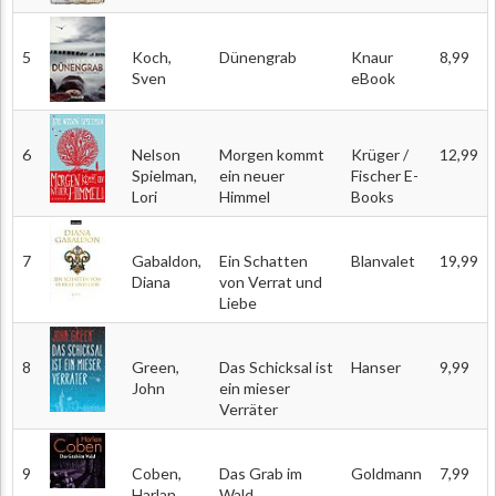
5
Koch,
Dünengrab
Knaur
8,99
Sven
eBook
6
Nelson
Morgen kommt
Krüger /
12,99
Spielman,
ein neuer
Fischer E-
Lori
Himmel
Books
7
Gabaldon,
Ein Schatten
Blanvalet
19,99
Diana
von Verrat und
Liebe
8
Green,
Das Schicksal ist
Hanser
9,99
John
ein mieser
Verräter
9
Coben,
Das Grab im
Goldmann
7,99
Harlan
Wald