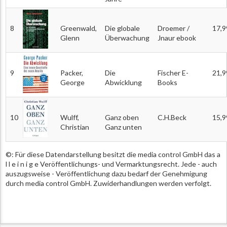
8
Greenwald,
Die globale
Droemer /
17,9
Glenn
Überwachung
Jnaur ebook
9
Packer,
Die
Fischer E-
21,9
George
Abwicklung
Books
10
Wulff,
Ganz oben
C.H.Beck
15,9
Christian
Ganz unten
©: Für diese Datendarstellung besitzt die media control GmbH das a
l l e i n i g e Veröffentlichungs- und Vermarktungsrecht. Jede - auch
auszugsweise - Veröffentlichung dazu bedarf der Genehmigung
durch media control GmbH. Zuwiderhandlungen werden verfolgt.