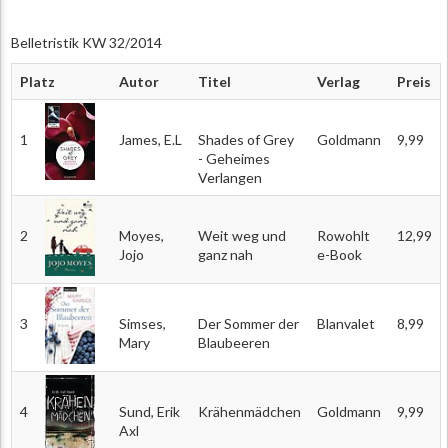
Belletristik KW 32/2014
Platz
Autor
Titel
Verlag
Preis
1
James, E.L
Shades of Grey
Goldmann
9,99
- Geheimes
Verlangen
2
Moyes,
Weit weg und
Rowohlt
12,99
Jojo
ganz nah
e-Book
3
Simses,
Der Sommer der
Blanvalet
8,99
Mary
Blaubeeren
4
Sund, Erik
Krähenmädchen
Goldmann
9,99
Axl