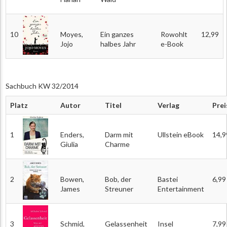
10
Moyes,
Ein ganzes
Rowohlt
12,99
Jojo
halbes Jahr
e-Book
Sachbuch KW 32/2014
Platz
Autor
Titel
Verlag
Prei
1
Enders,
Darm mit
Ullstein eBook
14,9
Giulia
Charme
2
Bowen,
Bob, der
Bastei
6,99
James
Streuner
Entertainment
3
Schmid,
Gelassenheit
Insel
7,99