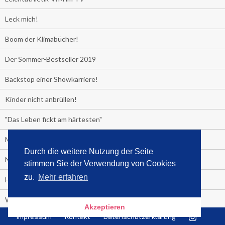
Leck mich!
Boom der Klimabücher!
Der Sommer-Bestseller 2019
Backstop einer Showkarriere!
Kinder nicht anbrüllen!
"Das Leben fickt am härtesten"
Media Control exklusiv:
Durch die weitere Nutzung der Seite
Negativzins
stimmen Sie der Verwendung von Cookies
zu.
Mehr erfahren
Heute ist Tag des Malbuchs
Welches Auto fahren Sie?
Akzeptieren
Impressum
Kontakt
Datenschutzerklärung
Media Control ermittelt: Das ist der Sommerhit 2019