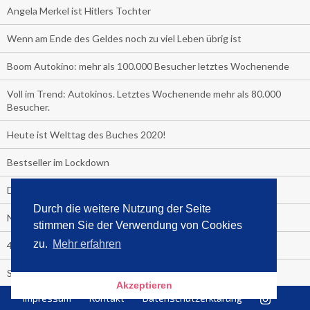
Angela Merkel ist Hitlers Tochter
Wenn am Ende des Geldes noch zu viel Leben übrig ist
Boom Autokino: mehr als 100.000 Besucher letztes Wochenende
Voll im Trend: Autokinos. Letztes Wochenende mehr als 80.000
Besucher.
Heute ist Welttag des Buches 2020!
Bestseller im Lockdown
Das unglaubliche Hochbeet
Durch die weitere Nutzung der Seite
Nr. 1 Gesundheit ist das Corona-Handbuch
stimmen Sie der Verwendung von Cookies
zu.
Mehr erfahren
4 Wochen Fastenzeit!
Sensationell: "Der ewige Faschismus"
Akzeptieren
Impressum
Kontakt
Datenschutzerklärung
TV-Straßenfeger