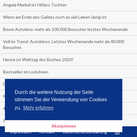
Angela Merkel ist Hitlers Tochter
Wenn am Ende des Geldes noch zu viel Leben übrig ist
Boom Autokino: mehr als 100.000 Besucher letztes Wochenende
Voll im Trend: Autokinos. Letztes Wochenende mehr als 80.000
Besucher.
Heute ist Welttag des Buches 2020!
Bestseller im Lockdown
Das unglaubliche Hochbeet
Durch die weitere Nutzung der Seite
Nr. 1 Gesundheit ist das Corona-Handbuch
stimmen Sie der Verwendung von Cookies
zu.
Mehr erfahren
4 Wochen Fastenzeit!
Sensationell: "Der ewige Faschismus"
Akzeptieren
Impressum
Kontakt
Datenschutzerklärung
TV-Straßenfeger