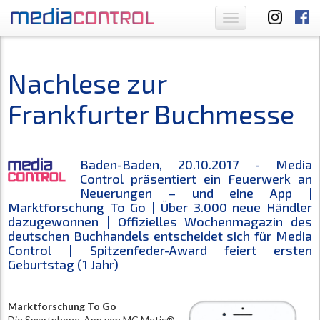
Toggle
navigation
Nachlese zur
Frankfurter Buchmesse
Baden-Baden, 20.10.2017 - Media
Control präsentiert ein Feuerwerk an
Neuerungen – und eine App |
Marktforschung To Go | Über 3.000 neue Händler
dazugewonnen | Offizielles Wochenmagazin des
deutschen Buchhandels entscheidet sich für Media
Control | Spitzenfeder-Award feiert ersten
Geburtstag (1 Jahr)
Marktforschung To Go
Die Smartphone-App von MC Metis®