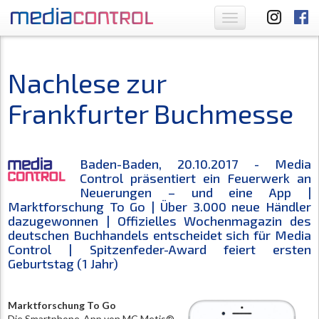
Toggle
navigation
Nachlese zur
Frankfurter Buchmesse
Baden-Baden, 20.10.2017 - Media
Control präsentiert ein Feuerwerk an
Neuerungen – und eine App |
Marktforschung To Go | Über 3.000 neue Händler
dazugewonnen | Offizielles Wochenmagazin des
deutschen Buchhandels entscheidet sich für Media
Control | Spitzenfeder-Award feiert ersten
Geburtstag (1 Jahr)
Marktforschung To Go
Die Smartphone-App von MC Metis®