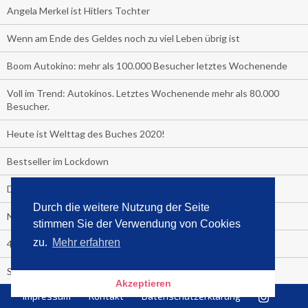
Angela Merkel ist Hitlers Tochter
Wenn am Ende des Geldes noch zu viel Leben übrig ist
Boom Autokino: mehr als 100.000 Besucher letztes Wochenende
Voll im Trend: Autokinos. Letztes Wochenende mehr als 80.000
Besucher.
Heute ist Welttag des Buches 2020!
Bestseller im Lockdown
Das unglaubliche Hochbeet
Durch die weitere Nutzung der Seite
Nr. 1 Gesundheit ist das Corona-Handbuch
stimmen Sie der Verwendung von Cookies
zu.
Mehr erfahren
4 Wochen Fastenzeit!
Sensationell: "Der ewige Faschismus"
Akzeptieren
Impressum
Kontakt
Datenschutzerklärung
TV-Straßenfeger