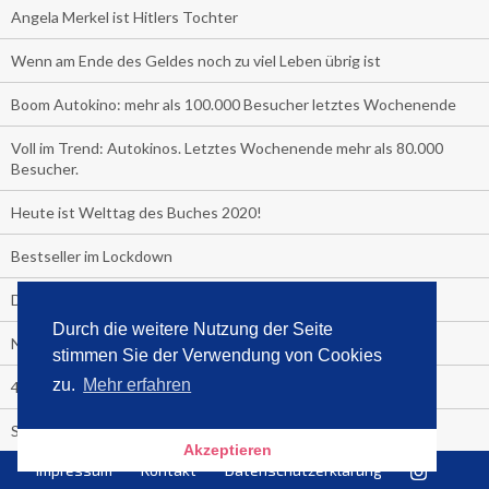
Angela Merkel ist Hitlers Tochter
Wenn am Ende des Geldes noch zu viel Leben übrig ist
Boom Autokino: mehr als 100.000 Besucher letztes Wochenende
Voll im Trend: Autokinos. Letztes Wochenende mehr als 80.000
Besucher.
Heute ist Welttag des Buches 2020!
Bestseller im Lockdown
Das unglaubliche Hochbeet
Durch die weitere Nutzung der Seite
Nr. 1 Gesundheit ist das Corona-Handbuch
stimmen Sie der Verwendung von Cookies
zu.
Mehr erfahren
4 Wochen Fastenzeit!
Sensationell: "Der ewige Faschismus"
Akzeptieren
Impressum
Kontakt
Datenschutzerklärung
TV-Straßenfeger