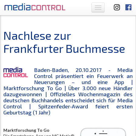
Toggle
navigation
Nachlese zur
Frankfurter Buchmesse
Baden-Baden, 20.10.2017 - Media
Control präsentiert ein Feuerwerk an
Neuerungen – und eine App |
Marktforschung To Go | Über 3.000 neue Händler
dazugewonnen | Offizielles Wochenmagazin des
deutschen Buchhandels entscheidet sich für Media
Control | Spitzenfeder-Award feiert ersten
Geburtstag (1 Jahr)
Marktforschung To Go
Die Smartphone-App von MC Metis®