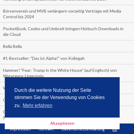
Börsenverein und MVB verlängern vorzeitig Verträge mit Media
Control bis 2024
PocketBook, Ceebo und Umbreit bringen Hörbuch-Downloads in
die Cloud
Bella Bella
#1-Bestseller: "Das ist Alpha!" von Kollegah
Hammer! "Fear: Trump in the White House" (auf Englisch) von
Watergate-Urgestein
Wie alt sind die TV-Zuschauer
Durch die weitere Nutzung der Seite
stimmen Sie der Verwendung von Cookies
Geisterfahrer auf Überholspur
zu.
Mehr erfahren
Gegen Einsamkeit: Single-Haushalte schauen täglich fast 6
Stunden TV
Akzeptieren
Impressum
Kontakt
Datenschutzerklärung
TV-Quote: