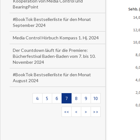
Kooperation von Media Control und
BearingPoint
#BookTok Bestsellerliste für den Monat
September 2024
Media Control Hörbuch Kompass 1. Hj. 2024
Der Countdown läuft für die Premiere:
Bücherfestival Baden-Baden vom 7. bis 10.
November 2024
#BookTok Bestsellerliste für den Monat
August 2024
4
5
6
7
8
9
10
<<
<
>
>>