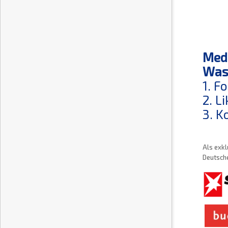
Medi
Was 
1. F
2. L
3. K
Als exkl
Deutsche