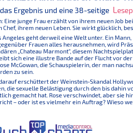
L
 das Ergebnis und eine 38-seitige
esep
n: Eine junge Frau erzählt von ihrem neuen Job 
 Chef, ihrem neuen Leben. Sie wirkt glücklich, bese
s Angeles geht derweil eine Welt unter. Ein Mann
gegenüber Frauen alles herausnehmen, wird Präsi
dären „Chateau Marmont“, diesem Nachtspielplat
eibt sich eine illustre Bande auf der Flucht vor der 
ose McGowan, die Schauspielerin, der man nachs
den zu sein.
darauf erschüttert der Weinstein-Skandal Hollyw
n, die sexuelle Belästigung durch den bis dahin
tlich gemacht hat. Rose verschwindet, aber sie hi
icht – oder ist es vielmehr ein Auftrag? Wieso w