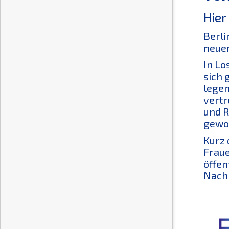
Hier
Berli
neuen
In Lo
sich 
legen
vertr
und R
gewor
Kurz 
Fraue
öffen
Nachr