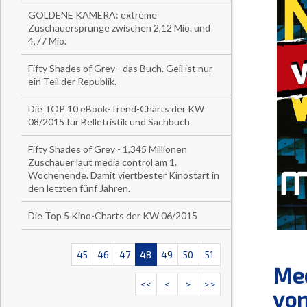
GOLDENE KAMERA: extreme
Zuschauersprünge zwischen 2,12 Mio. und
4,77 Mio.
Fifty Shades of Grey - das Buch. Geil ist nur
ein Teil der Republik.
Die TOP 10 eBook-Trend-Charts der KW
08/2015 für Belletristik und Sachbuch
Fifty Shades of Grey - 1,345 Millionen
Zuschauer laut media control am 1.
Wochenende. Damit viertbester Kinostart in
den letzten fünf Jahren.
Die Top 5 Kino-Charts der KW 06/2015
45
46
47
48
49
50
51
Med
<<
<
>
>>
von