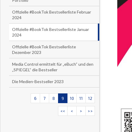
Portfolio
Offizielle #BookTok Bestsellerliste Februar
2024
Offizielle #BookTok Bestsellerliste Januar
2024
Offizielle #BookTok Bestsellerliste
Dezember 2023
Media Control ermittelt für „eBuch“ und den
„SPIEGEL“ die Bestseller
Die Medien-Bestseller 2023
6
7
8
9
10
11
12
<<
<
>
>>