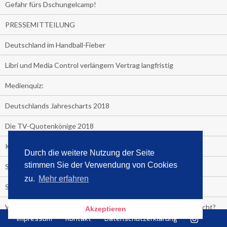
Gefahr fürs Dschungelcamp!
PRESSEMITTEILUNG
Deutschland im Handball-Fieber
Libri und Media Control verlängern Vertrag langfristig
Medienquiz:
Deutschlands Jahrescharts 2018
Die TV-Quotenkönige 2018
KNV und Media Control verlängern vorzeitig Zusammenarbeit
Durch die weitere Nutzung der Seite
stimmen Sie der Verwendung von Cookies
STRENG VERTRAULICH
zu.
Mehr erfahren
Streaming verändert TV?
Welcher TV-Sender hat seine Marktanteile seit 2013 vervierfacht?
Akzeptieren
Impressum
Kontakt
Datenschutzerklärung