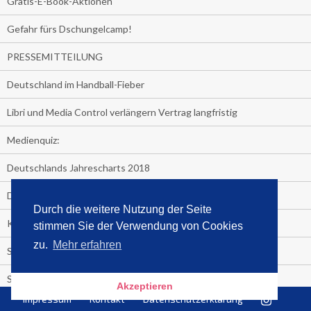
Gratis-E-Book-Aktionen
Gefahr fürs Dschungelcamp!
PRESSEMITTEILUNG
Deutschland im Handball-Fieber
Libri und Media Control verlängern Vertrag langfristig
Medienquiz:
Deutschlands Jahrescharts 2018
Die TV-Quotenkönige 2018
Durch die weitere Nutzung der Seite
KNV und Media Control verlängern vorzeitig Zusammenarbeit
stimmen Sie der Verwendung von Cookies
zu.
Mehr erfahren
STRENG VERTRAULICH
Streaming verändert TV?
Akzeptieren
Impressum
Kontakt
Datenschutzerklärung
Welcher TV-Sender hat seine Marktanteile seit 2013 vervierfacht?