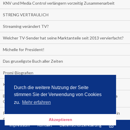
KNV und Media Control verlängern vorzeitig Zusammenarbeit
STRENG VERTRAULICH
Streaming verändert TV?
Welcher TV-Sender hat seine Marktanteile seit 2013 vervierfacht?
Michelle for President!
Das gruseligste Buch aller Zeiten
Promi-Biografien
Kerkeling erhält Spitzenfeder für meistverkauftes Buch
Durch die weitere Nutzung der Seite
stimmen Sie der Verwendung von Cookies
Börsenverein und MVB verlängern vorzeitig Verträge mit Media
Control bis 2024
zu.
Mehr erfahren
PocketBook, Ceebo und Umbreit bringen Hörbuch-Downloads in
die Cloud
Akzeptieren
Impressum
Kontakt
Datenschutzerklärung