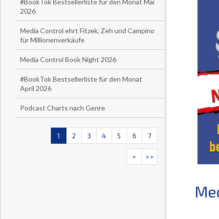
#BookTok Bestsellerliste für den Monat Mai
2026
Media Control ehrt Fitzek, Zeh und Campino
für Millionenverkäufe
Media Control Book Night 2026
#BookTok Bestsellerliste für den Monat
April 2026
Podcast Charts nach Genre
1
2
3
4
5
6
7
>
>>
Med