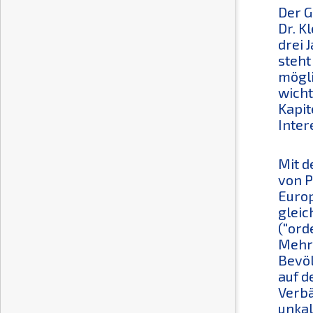
Der G
Dr. K
drei 
steht
mögli
wicht
Kapit
Inter
Mit d
von P
Europ
gleic
("ord
Mehrh
Bevöl
auf d
Verbä
unkal