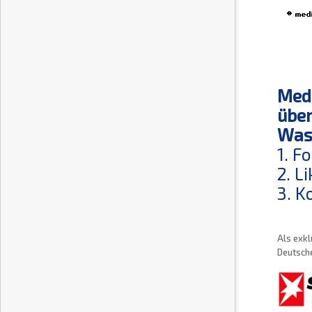
Medi
über
Was 
1. F
2. L
3. K
Als exkl
Deutsche