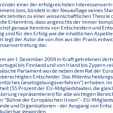
ründer einer der erfolgreichsten Interessenvertr
lemens Joos, bündelt in der Neuauflage seines S
Jahrzehnten zu einer wissenschaftlichen Theorie 
 die Erkenntnis, dass angesichts der immer komp
chst genaue Kenntnis von Entscheidern und En
ig sind für den Erfolg wie die inhaltlichen Aspek
el legt der Autor die von ihm aus der Praxis entw
essenvertretung dar.
em am 1. Dezember 2009 in Kraft getretenen Vertr
ortugal bis Finnland und von Irland bis Zypern r
äische Parlament wurde neben dem Rat der Euro
hberechtigten Entscheider. Das Mitentscheidun
entliches Gesetzgebungsverfahren") erhoben. Im 
eit (55 Prozent der EU-Mitgliedstaaten, die glei
kerung repräsentieren) für alle wichtigen Bereiche
er "Bühne der Europäischen Union" - EU-Mitglie
nde und Organisationen - der Ausgang von Ent
kulierbar geworden.