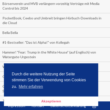
Börsenverein und MVB verlängern vorzeitig Verträge mit Media
Control bis 2024
PocketBook, Ceebo und Umbreit bringen Hörbuch-Downloads in
die Cloud
Bella Bella
#1-Bestseller: "Das ist Alpha!" von Kollegah
Hammer! "Fear: Trump in the White House" (auf Englisch) von
Watergate-Urgestein
Wie alt sind die TV-Zuschauer
Durch die weitere Nutzung der Seite
Geisterfahrer auf Überholspur
stimmen Sie der Verwendung von Cookies
Gegen Einsamkeit: Single-Haushalte schauen täglich fast 6
zu.
Mehr erfahren
Stunden TV
TV-Quote:
Akzeptieren
Impressum
Kontakt
Datenschutzerklärung