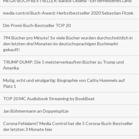
MEGA-BUCH-BESTSELLER: Barack Obama - Ein verheißenes Land
media control Buch-Award: Herbstbestseller 2020 Sebastian Fitzek
Die Promi-Buch-Bestseller TOP 20
794 Bücher pro Minute! So viele Bücher wurden durchschnittlich in
den letzten drei Monaten im deutschsprachigen Buchmarkt
gekauft!
TRUMP DUMP: Die 5 meisterverkauften Bücher zu Trump und
Amerika
Mutig, echt und einzigartig: Biographie von Cathy Hummels auf
Platz 1
TOP 20 MC Audiobook Streaming by BookBeat
Jan Böhmermann an Doppelspitze
Corona Fehlalarm? Media Control hat die 5 Corona-Buch-Bestseller
der letzten 3 Monate hier