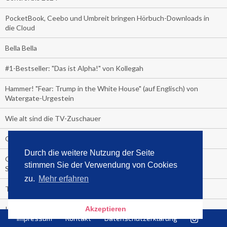
PocketBook, Ceebo und Umbreit bringen Hörbuch-Downloads in
die Cloud
Bella Bella
#1-Bestseller: "Das ist Alpha!" von Kollegah
Hammer! "Fear: Trump in the White House" (auf Englisch) von
Watergate-Urgestein
Wie alt sind die TV-Zuschauer
Geisterfahrer auf Überholspur
Durch die weitere Nutzung der Seite
Gegen Einsamkeit: Single-Haushalte schauen täglich fast 6
stimmen Sie der Verwendung von Cookies
Stunden TV
zu.
Mehr erfahren
TV-Quote:
Italienisches Kochbuch schießt auf Nummer 1 in Deutschland,
Akzeptieren
Impressum
Kontakt
Datenschutzerklärung
Österreich und Schweiz