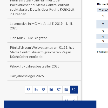
Putin als Stasi - Die Nummer 1 der
Politikbücher bei Media Control enthält
spektakuläre Details über Putins KGB-Zeit
in Dresden
Lesemotive in MC Metis 1. Hj. 2019 - 1. Hj.
2023
Elon Musk - Die Biografie
Pünktlich zum Weltvegantag am 01.11. hat
Media Control die erfolgreichsten Vegan-
Küchbücher ermittelt
#BookTok Jahresbestseller 2023
Halbjahressieger 2026
53
54
55
56
57
58
59
<<
<