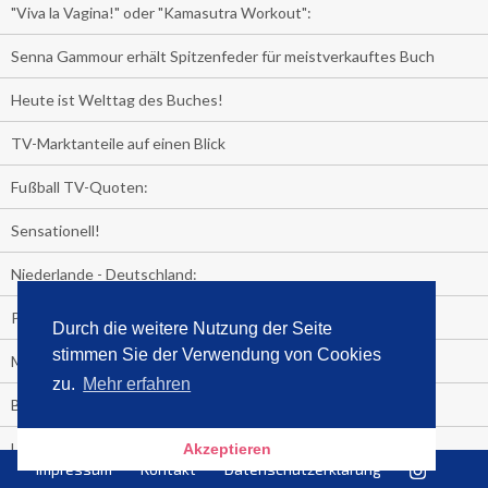
"Viva la Vagina!" oder "Kamasutra Workout":
Senna Gammour erhält Spitzenfeder für meistverkauftes Buch
Heute ist Welttag des Buches!
TV-Marktanteile auf einen Blick
Fußball TV-Quoten:
Sensationell!
Niederlande - Deutschland:
PRESSEMITTEILUNG
Durch die weitere Nutzung der Seite
stimmen Sie der Verwendung von Cookies
Media Control eBook-Panel
zu.
Mehr erfahren
BIATHLON-WM im TV
Lagerfelds N°5
Akzeptieren
Impressum
Kontakt
Datenschutzerklärung