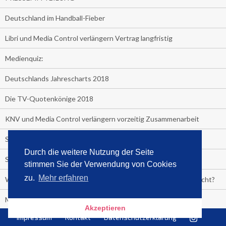
Deutschland im Handball-Fieber
Libri und Media Control verlängern Vertrag langfristig
Medienquiz:
Deutschlands Jahrescharts 2018
Die TV-Quotenkönige 2018
KNV und Media Control verlängern vorzeitig Zusammenarbeit
STRENG VERTRAULICH
Durch die weitere Nutzung der Seite
Streaming verändert TV?
stimmen Sie der Verwendung von Cookies
zu.
Mehr erfahren
Welcher TV-Sender hat seine Marktanteile seit 2013 vervierfacht?
Michelle for President!
Akzeptieren
Impressum
Kontakt
Datenschutzerklärung
Das gruseligste Buch aller Zeiten