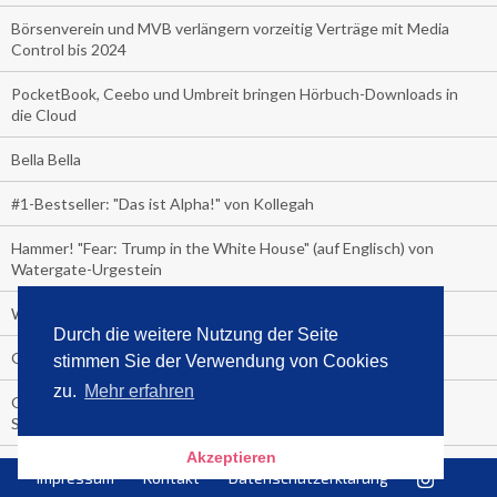
Börsenverein und MVB verlängern vorzeitig Verträge mit Media
Control bis 2024
PocketBook, Ceebo und Umbreit bringen Hörbuch-Downloads in
die Cloud
Bella Bella
#1-Bestseller: "Das ist Alpha!" von Kollegah
Hammer! "Fear: Trump in the White House" (auf Englisch) von
Watergate-Urgestein
Wie alt sind die TV-Zuschauer
Durch die weitere Nutzung der Seite
Geisterfahrer auf Überholspur
stimmen Sie der Verwendung von Cookies
zu.
Mehr erfahren
Gegen Einsamkeit: Single-Haushalte schauen täglich fast 6
Stunden TV
Akzeptieren
TV-Quote:
Impressum
Kontakt
Datenschutzerklärung