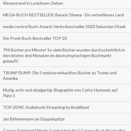
Riesentrend in Lockdown-Zeiten
MEGA-BUCH-BESTSELLER: Barack Obama - Ein verheißenes Land
media control Buch-Award: Herbstbestseller 2020 Sebastian Fitzek
Die Promi-Buch-Bestseller TOP 20
794 Bücher pro Minute! So viele Bücher wurden durchschnittlich in
den letzten drei Monaten im deutschsprachigen Buchmarkt
gekauft!
TRUMP DUMP: Die 5 meisterverkauften Bücher zu Trump und
Amerika
Mutig, echt und einzigartig: Biographie von Cathy Hummels auf
Platz 1
TOP 20 MC Audiobook Streaming by BookBeat
Jan Böhmermann an Doppelspitze
Corona Fehlalarm? Media Control hat die 5 Corona-Buch-Bestseller