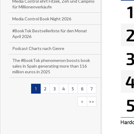
Media Control ehrt Fitzek, Zeh und Campino
für Millionenverkäufe
Media Control Book Night 2026
#BookTok Bestsellerliste für den Monat
April 2026
Podcast Charts nach Genre
The #BookTok phenomenon boosts book
sales in Spain generating more than 116
million euros in 2025
1
2
3
4
5
6
7
>
>>