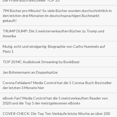
Die Promi-Buch-Bestseller TOP 20
794 Bücher pro Minute! So viele Bücher wurden durchschnittlich in
den letzten drei Monaten im deutschsprachigen Buchmarkt
gekauft!
TRUMP DUMP: Die 5 meisterverkauften Bücher zu Trump und
Amerika
Mutig, echt und einzigartig: Biographie von Cathy Hummels auf
Platz 1
TOP 20 MC Audiobook Streaming by BookBeat
Jan Böhmermann an Doppelspitze
Corona Fehlalarm? Media Control hat die 5 Corona-Buch-Bestseller
der letzten 3 Monate hier
eBook-Fan? Media Control hat die 5 meistverkauften Reader von
2020 und die Top 5 der meistgelesenen eBooks
COVER-CHECK: Die Top Ten Verkäufe letzte Woche an über 200