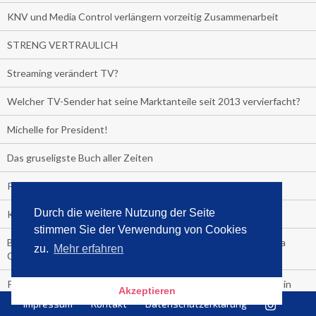
KNV und Media Control verlängern vorzeitig Zusammenarbeit
STRENG VERTRAULICH
Streaming verändert TV?
Welcher TV-Sender hat seine Marktanteile seit 2013 vervierfacht?
Michelle for President!
Das gruseligste Buch aller Zeiten
Promi-Biografien
Durch die weitere Nutzung der Seite
Kerkeling erhält Spitzenfeder für meistverkauftes Buch
stimmen Sie der Verwendung von Cookies
Börsenverein und MVB verlängern vorzeitig Verträge mit Media
zu.
Mehr erfahren
Control bis 2024
PocketBook, Ceebo und Umbreit bringen Hörbuch-Downloads in
Akzeptieren
die Cloud
Impressum
Kontakt
Datenschutzerklärung