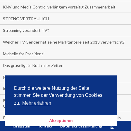
KNV und Media Control verlängern vorzeitig Zusammenarbeit
STRENG VERTRAULICH
Streaming verändert TV?
Welcher TV-Sender hat seine Marktanteile seit 2013 vervierfacht?
Michelle for President!
Das gruseligste Buch aller Zeiten
Promi-Biografien
Durch die weitere Nutzung der Seite
Kerkeling erhält Spitzenfeder für meistverkauftes Buch
stimmen Sie der Verwendung von Cookies
Börsenverein und MVB verlängern vorzeitig Verträge mit Media
zu.
Mehr erfahren
Control bis 2024
PocketBook, Ceebo und Umbreit bringen Hörbuch-Downloads in
Akzeptieren
die Cloud
Impressum
Kontakt
Datenschutzerklärung