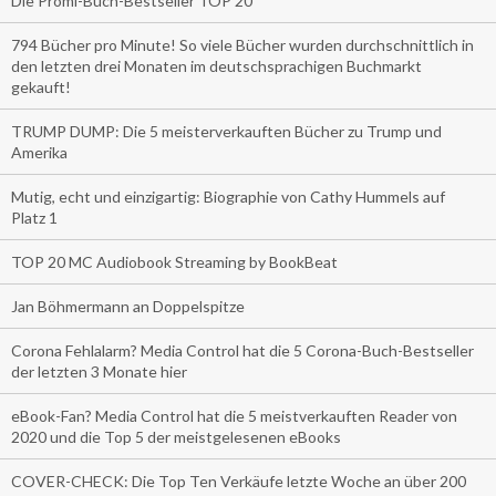
Die Promi-Buch-Bestseller TOP 20
794 Bücher pro Minute! So viele Bücher wurden durchschnittlich in
den letzten drei Monaten im deutschsprachigen Buchmarkt
gekauft!
TRUMP DUMP: Die 5 meisterverkauften Bücher zu Trump und
Amerika
Mutig, echt und einzigartig: Biographie von Cathy Hummels auf
Platz 1
TOP 20 MC Audiobook Streaming by BookBeat
Jan Böhmermann an Doppelspitze
Corona Fehlalarm? Media Control hat die 5 Corona-Buch-Bestseller
der letzten 3 Monate hier
eBook-Fan? Media Control hat die 5 meistverkauften Reader von
2020 und die Top 5 der meistgelesenen eBooks
COVER-CHECK: Die Top Ten Verkäufe letzte Woche an über 200